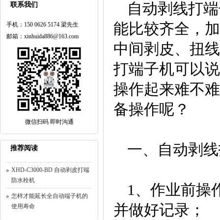
自动剥线打端
联系我们
能比较齐全，加
手机：150 0626 5174 梁先生
邮箱：xinhuida886@163.com
中间剥皮、扭线
打端子机可以说
操作起来难不难
备操作呢？
微信扫码 即时沟通
一、自动剥线
推荐阅读
XHD-C3000-BD 自动剥皮打端
防水栓机
1、作业前操
怎样才能延长全自动端子机的
并做好记录；
使用寿命